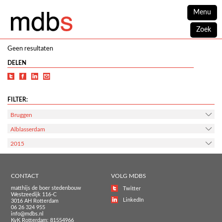
Menu
Zoek
Geen resultaten
DELEN
FILTER:
Bruggen
Alblasserdam
2015
CONTACT
VOLG MDBS
matthijs de boer stedenbouw
Twitter
Westzeedijk 116-C
LinkedIn
3016 AH Rotterdam
06 26 324 955
info@mdbs.nl
KvK Rotterdam: 81554966