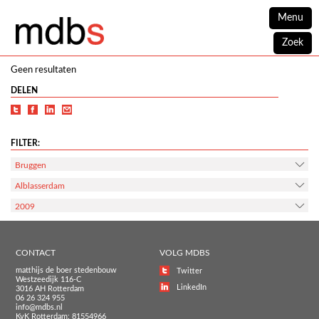
Menu
Zoek
Geen resultaten
DELEN
FILTER:
Bruggen
Alblasserdam
2009
CONTACT
VOLG MDBS
matthijs de boer stedenbouw
Twitter
Westzeedijk 116-C
LinkedIn
3016 AH Rotterdam
06 26 324 955
info@mdbs.nl
KvK Rotterdam: 81554966