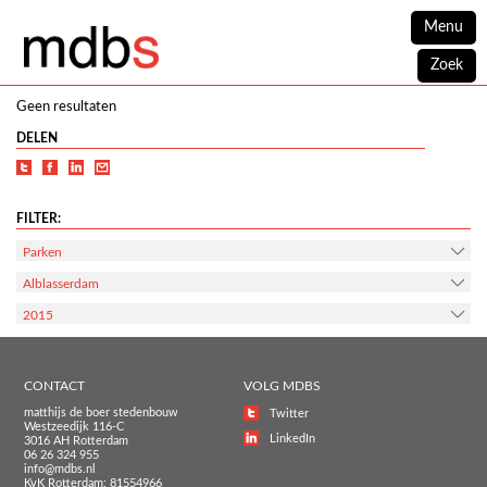
Menu
Zoek
Geen resultaten
DELEN
FILTER:
Parken
Alblasserdam
2015
CONTACT
VOLG MDBS
matthijs de boer stedenbouw
Twitter
Westzeedijk 116-C
LinkedIn
3016 AH Rotterdam
06 26 324 955
info@mdbs.nl
KvK Rotterdam: 81554966