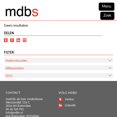
Menu
Zoek
Geen resultaten
DELEN
FILTER:
Stationslocaties
Alblasserdam
2011
CONTACT
VOLG MDBS
matthijs de boer stedenbouw
Twitter
Westzeedijk 116-C
LinkedIn
3016 AH Rotterdam
06 26 324 955
info@mdbs.nl
KvK Rotterdam: 81554966