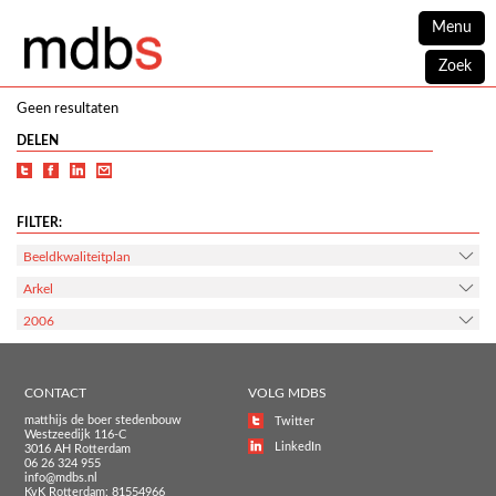
Menu
Zoek
Geen resultaten
DELEN
FILTER:
Beeldkwaliteitplan
Arkel
2006
CONTACT
VOLG MDBS
matthijs de boer stedenbouw
Twitter
Westzeedijk 116-C
LinkedIn
3016 AH Rotterdam
06 26 324 955
info@mdbs.nl
KvK Rotterdam: 81554966