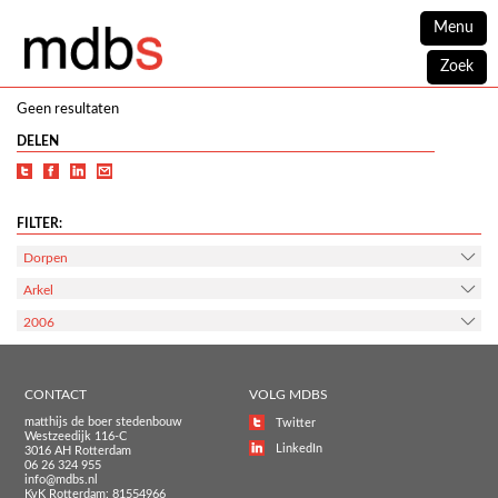
Menu
Zoek
Geen resultaten
DELEN
FILTER:
Dorpen
Arkel
2006
CONTACT
VOLG MDBS
matthijs de boer stedenbouw
Twitter
Westzeedijk 116-C
LinkedIn
3016 AH Rotterdam
06 26 324 955
info@mdbs.nl
KvK Rotterdam: 81554966