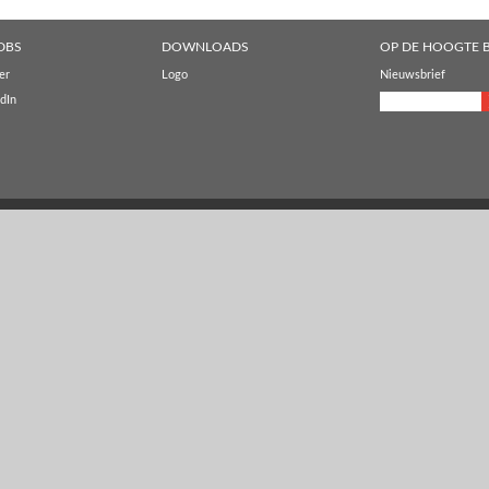
DBS
DOWNLOADS
OP DE HOOGTE B
er
Logo
Nieuwsbrief
dIn