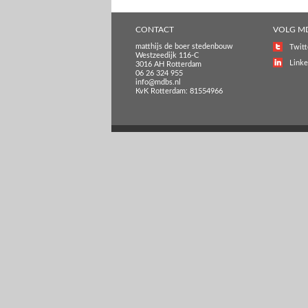
CONTACT
VOLG M
matthijs de boer stedenbouw
Twitt
Westzeedijk 116-C
Linke
3016 AH Rotterdam
06 26 324 955
info@mdbs.nl
KvK Rotterdam: 81554966