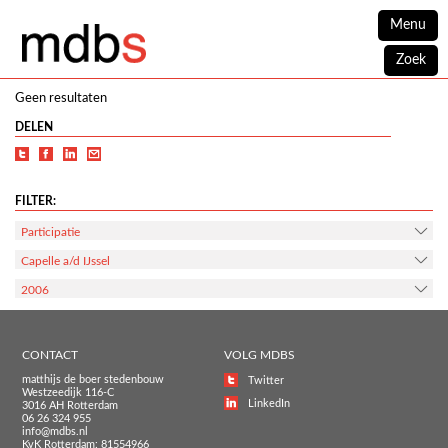
Menu
Zoek
Geen resultaten
DELEN
FILTER:
Participatie
Capelle a/d IJssel
2006
CONTACT
VOLG MDBS
matthijs de boer stedenbouw
Twitter
Westzeedijk 116-C
LinkedIn
3016 AH Rotterdam
06 26 324 955
info@mdbs.nl
KvK Rotterdam: 81554966