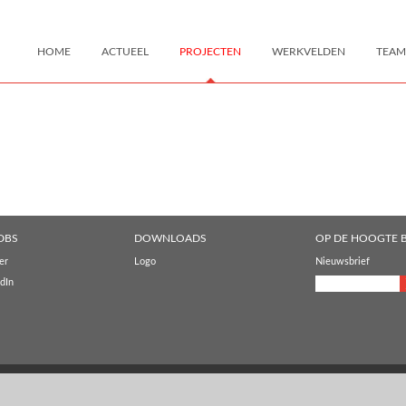
HOME
ACTUEEL
PROJECTEN
WERKVELDEN
TEAM
DBS
DOWNLOADS
OP DE HOOGTE B
er
Logo
Nieuwsbrief
dIn