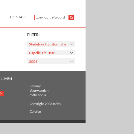
CONTACT
FILTER:
Stedelijke transformatie
Capelle a/d IJssel
2006
LIJVEN
Sitemap
Voorwaarden
mdbs focus
Copyright 2026 mdbs
Colofon