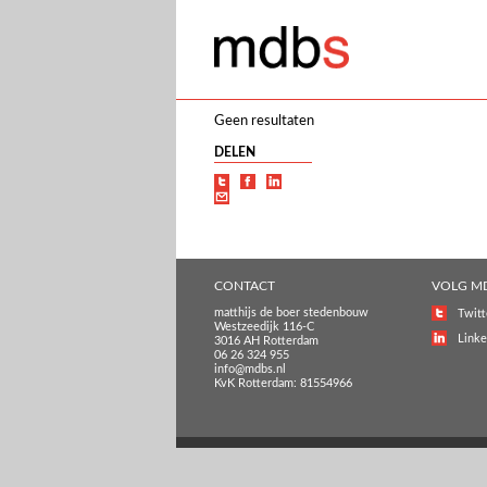
Geen resultaten
DELEN
CONTACT
VOLG M
matthijs de boer stedenbouw
Twitt
Westzeedijk 116-C
Linke
3016 AH Rotterdam
06 26 324 955
info@mdbs.nl
KvK Rotterdam: 81554966