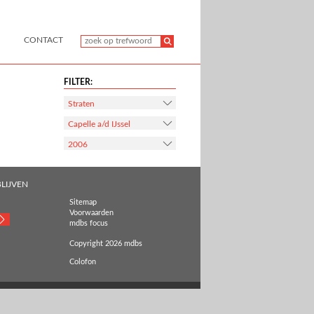
CONTACT
FILTER:
Straten
Capelle a/d IJssel
2006
LIJVEN
Sitemap
Voorwaarden
mdbs focus
Copyright 2026 mdbs
Colofon