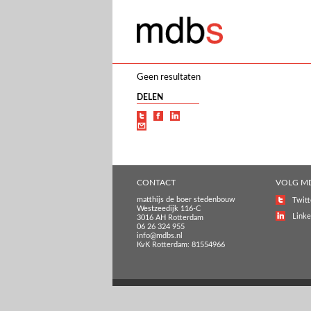
Geen resultaten
DELEN
CONTACT
VOLG M
matthijs de boer stedenbouw
Twitt
Westzeedijk 116-C
Linke
3016 AH Rotterdam
06 26 324 955
info@mdbs.nl
KvK Rotterdam: 81554966