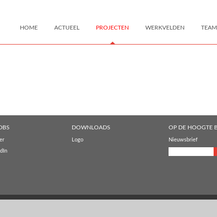
HOME
ACTUEEL
PROJECTEN
WERKVELDEN
TEAM
DBS
DOWNLOADS
OP DE HOOGTE B
er
Logo
Nieuwsbrief
dIn