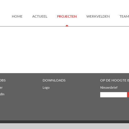
HOME
ACTUEEL
PROJECTEN
WERKVELDEN
TEAM
DBS
DOWNLOADS
OP DE HOOGTE B
er
Logo
Nieuwsbrief
dIn