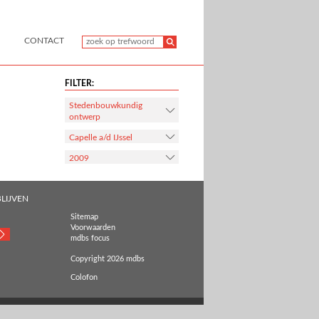
CONTACT
FILTER:
Stedenbouwkundig
ontwerp
Capelle a/d IJssel
2009
LIJVEN
Sitemap
Voorwaarden
mdbs focus
Copyright 2026 mdbs
Colofon