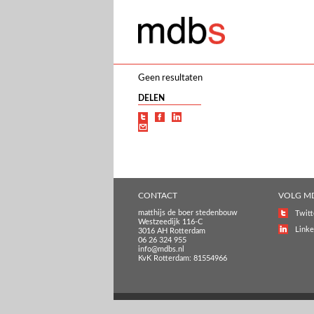
Geen resultaten
DELEN
CONTACT
VOLG M
matthijs de boer stedenbouw
Twitt
Westzeedijk 116-C
Linke
3016 AH Rotterdam
06 26 324 955
info@mdbs.nl
KvK Rotterdam: 81554966