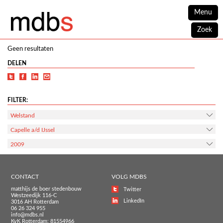
Menu
Zoek
Geen resultaten
DELEN
FILTER:
Welstand
Capelle a/d IJssel
2009
CONTACT
VOLG MDBS
matthijs de boer stedenbouw
Twitter
Westzeedijk 116-C
LinkedIn
3016 AH Rotterdam
06 26 324 955
info@mdbs.nl
KvK Rotterdam: 81554966