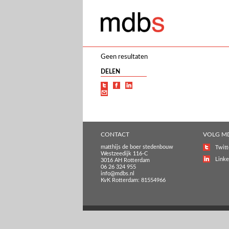
Geen resultaten
DELEN
CONTACT
VOLG M
matthijs de boer stedenbouw
Twitt
Westzeedijk 116-C
Linke
3016 AH Rotterdam
06 26 324 955
info@mdbs.nl
KvK Rotterdam: 81554966