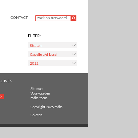
CONTACT
FILTER:
Straten
Capelle a/d IJssel
2012
LIJVEN
Sitemap
Voorwaarden
mdbs focus
Copyright 2026 mdbs
Colofon