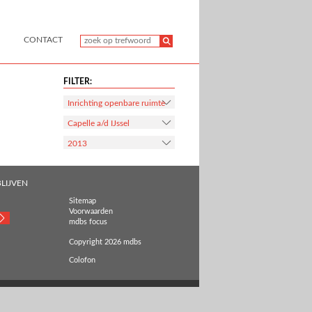
CONTACT
FILTER:
Inrichting openbare ruimte
Capelle a/d IJssel
2013
LIJVEN
Sitemap
Voorwaarden
mdbs focus
Copyright 2026 mdbs
Colofon