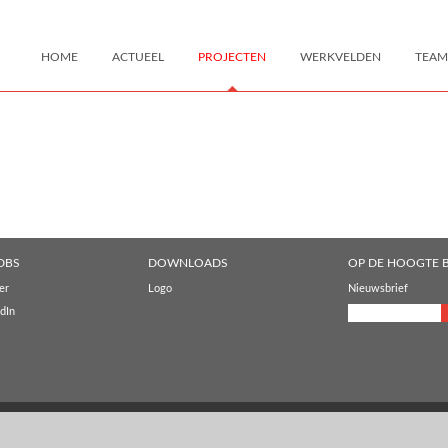
HOME
ACTUEEL
PROJECTEN
WERKVELDEN
TEAM
DBS
DOWNLOADS
OP DE HOOGTE B
er
Logo
Nieuwsbrief
dIn