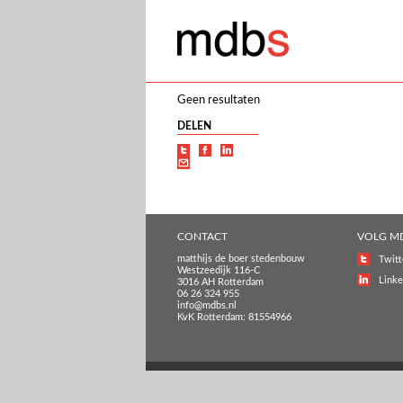
Geen resultaten
DELEN
CONTACT
VOLG M
matthijs de boer stedenbouw
Twitt
Westzeedijk 116-C
Linke
3016 AH Rotterdam
06 26 324 955
info@mdbs.nl
KvK Rotterdam: 81554966