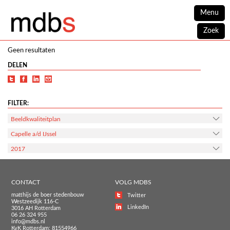
Menu
Zoek
Geen resultaten
DELEN
FILTER:
Beeldkwaliteitplan
Capelle a/d IJssel
2017
CONTACT
VOLG MDBS
matthijs de boer stedenbouw
Twitter
Westzeedijk 116-C
LinkedIn
3016 AH Rotterdam
06 26 324 955
info@mdbs.nl
KvK Rotterdam: 81554966