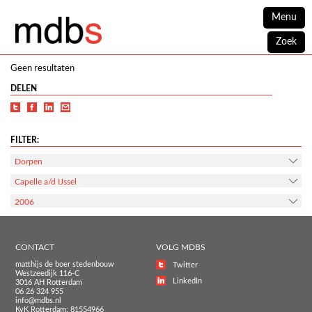
Menu
Zoek
Geen resultaten
DELEN
FILTER:
Dorpen
Capelle a/d IJssel
2006
CONTACT
VOLG MDBS
matthijs de boer stedenbouw
Twitter
Westzeedijk 116-C
LinkedIn
3016 AH Rotterdam
06 26 324 955
info@mdbs.nl
KvK Rotterdam: 81554966