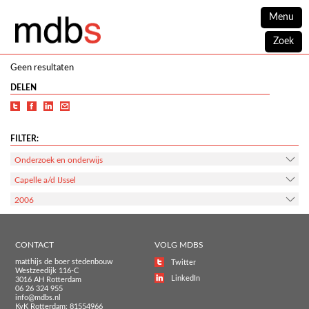
Menu
Zoek
Geen resultaten
DELEN
FILTER:
Onderzoek en onderwijs
Capelle a/d IJssel
2006
CONTACT
VOLG MDBS
matthijs de boer stedenbouw
Twitter
Westzeedijk 116-C
LinkedIn
3016 AH Rotterdam
06 26 324 955
info@mdbs.nl
KvK Rotterdam: 81554966