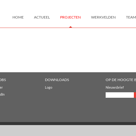
HOME
ACTUEEL
PROJECTEN
WERKVELDEN
TEAM
DBS
DOWNLOADS
OP DE HOOGTE B
er
Logo
Nieuwsbrief
dIn