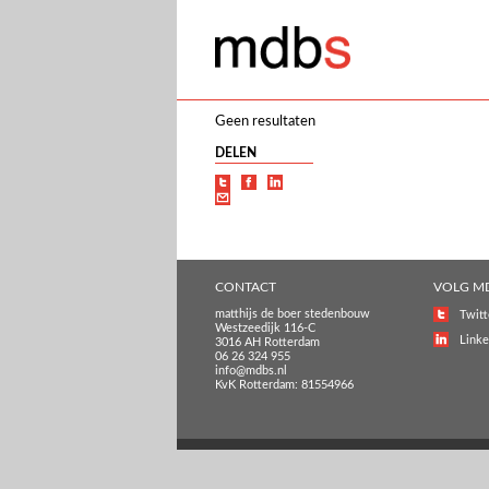
Geen resultaten
DELEN
CONTACT
VOLG M
matthijs de boer stedenbouw
Twitt
Westzeedijk 116-C
Linke
3016 AH Rotterdam
06 26 324 955
info@mdbs.nl
KvK Rotterdam: 81554966