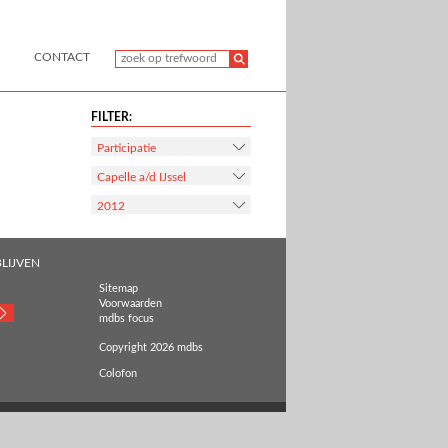
CONTACT
FILTER:
Participatie
Capelle a/d IJssel
2012
LIJVEN
Sitemap
Voorwaarden
mdbs focus
Copyright 2026 mdbs
Colofon