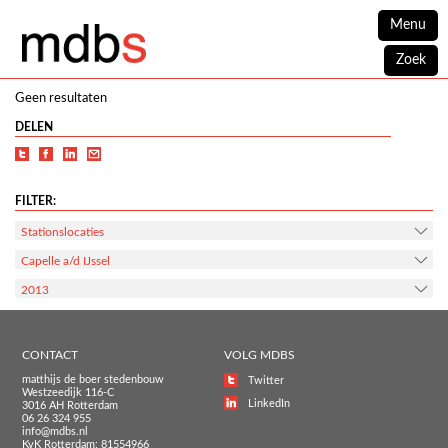
Menu
Zoek
Geen resultaten
DELEN
FILTER:
Stationslocaties
Capelle a/d IJssel
2013
CONTACT
VOLG MDBS
matthijs de boer stedenbouw
Twitter
Westzeedijk 116-C
LinkedIn
3016 AH Rotterdam
06 26 324 955
info@mdbs.nl
KvK Rotterdam: 81554966