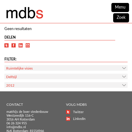
Menu
Zoek
Geen resultaten
DELEN
FILTER:
Ruimtelijke visies
Delfzijl
2012
CONTACT
VOLG MDBS
matthijs de boer stedenbouw
Twitter
Westzeedijk 116-C
LinkedIn
3016 AH Rotterdam
06 26 324 955
info@mdbs.nl
KvK Rotterdam: 81554966