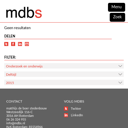
Menu
Zoek
Geen resultaten
DELEN
FILTER:
Onderzoek en onderwijs
Delfzijl
2015
CONTACT
VOLG MDBS
matthijs de boer stedenbouw
Twitter
Westzeedijk 116-C
LinkedIn
3016 AH Rotterdam
06 26 324 955
info@mdbs.nl
KvK Rotterdam: 81554966