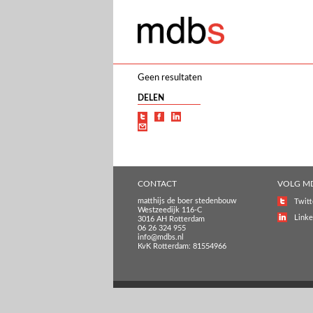
Geen resultaten
DELEN
CONTACT
VOLG M
matthijs de boer stedenbouw
Twitt
Westzeedijk 116-C
Linke
3016 AH Rotterdam
06 26 324 955
info@mdbs.nl
KvK Rotterdam: 81554966