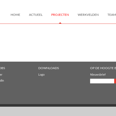
HOME
ACTUEEL
PROJECTEN
WERKVELDEN
TEAM
DBS
DOWNLOADS
OP DE HOOGTE B
er
Logo
Nieuwsbrief
dIn