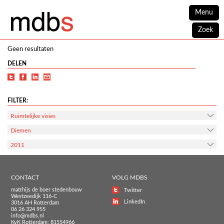
Menu
Zoek
Geen resultaten
DELEN
FILTER:
Ruimtelijke visies
Diemen
2011
CONTACT
VOLG MDBS
matthijs de boer stedenbouw
Twitter
Westzeedijk 116-C
LinkedIn
3016 AH Rotterdam
06 26 324 955
info@mdbs.nl
KvK Rotterdam: 81554966