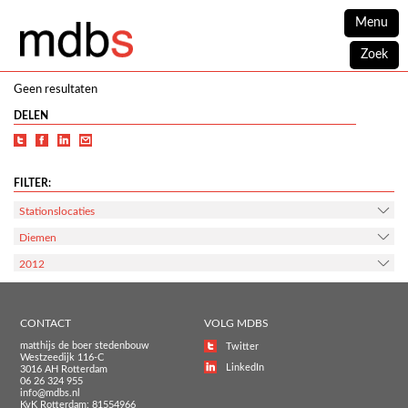
Menu
Zoek
Geen resultaten
DELEN
FILTER:
Stationslocaties
Diemen
2012
CONTACT
VOLG MDBS
matthijs de boer stedenbouw
Twitter
Westzeedijk 116-C
LinkedIn
3016 AH Rotterdam
06 26 324 955
info@mdbs.nl
KvK Rotterdam: 81554966