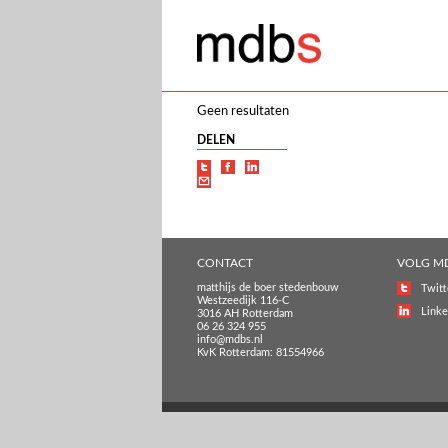
Geen resultaten
DELEN
CONTACT
VOLG M
matthijs de boer stedenbouw
Twitt
Westzeedijk 116-C
Linke
3016 AH Rotterdam
06 26 324 955
info@mdbs.nl
KvK Rotterdam: 81554966