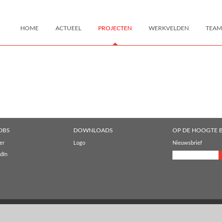
HOME
ACTUEEL
PROJECTEN
WERKVELDEN
TEAM
DBS
DOWNLOADS
OP DE HOOGTE B
er
Logo
Nieuwsbrief
dIn