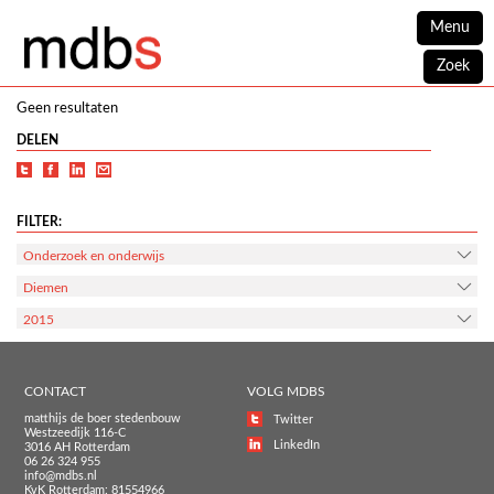
Menu
Zoek
Geen resultaten
DELEN
FILTER:
Onderzoek en onderwijs
Diemen
2015
CONTACT
VOLG MDBS
matthijs de boer stedenbouw
Twitter
Westzeedijk 116-C
LinkedIn
3016 AH Rotterdam
06 26 324 955
info@mdbs.nl
KvK Rotterdam: 81554966