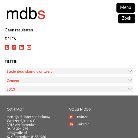
Menu
Zoek
Geen resultaten
DELEN
FILTER:
Stedenbouwkundig ontwerp
Diemen
2013
CONTACT
VOLG MDBS
matthijs de boer stedenbouw
Twitter
Westzeedijk 116-C
LinkedIn
3016 AH Rotterdam
06 26 324 955
info@mdbs.nl
KvK Rotterdam: 81554966