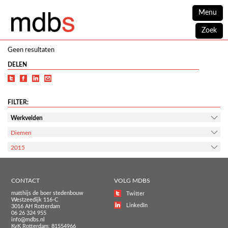
Menu
Zoek
Geen resultaten
DELEN
FILTER:
Werkvelden
Diemen
2015
CONTACT
VOLG MDBS
matthijs de boer stedenbouw
Twitter
Westzeedijk 116-C
LinkedIn
3016 AH Rotterdam
06 26 324 955
info@mdbs.nl
KvK Rotterdam: 81554966