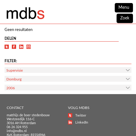
Menu
Zoek
Geen resultaten
DELEN
FILTER:
Supervisie
Domburg
2006
CONTACT
VOLG MDBS
matthijs de boer stedenbouw
Twitter
Westzeedijk 116-C
LinkedIn
3016 AH Rotterdam
06 26 324 955
info@mdbs.nl
KvK Rotterdam: 81554966