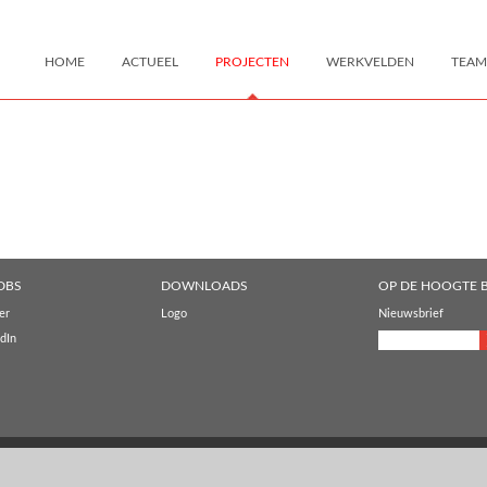
HOME
ACTUEEL
PROJECTEN
WERKVELDEN
TEAM
DBS
DOWNLOADS
OP DE HOOGTE B
er
Logo
Nieuwsbrief
dIn