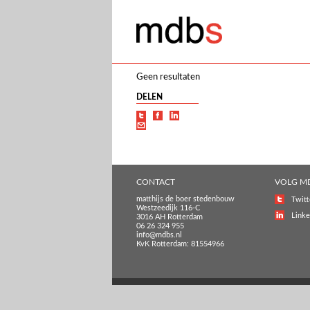
Geen resultaten
DELEN
CONTACT
VOLG M
matthijs de boer stedenbouw
Twitt
Westzeedijk 116-C
Linke
3016 AH Rotterdam
06 26 324 955
info@mdbs.nl
KvK Rotterdam: 81554966