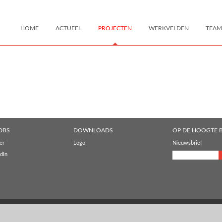
HOME
ACTUEEL
PROJECTEN
WERKVELDEN
TEAM
DBS
DOWNLOADS
OP DE HOOGTE B
er
Logo
Nieuwsbrief
dIn