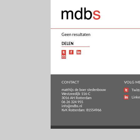
Geen resultaten
DELEN
CONTACT
VOLG M
matthijs de boer stedenbouw
Twitt
Westzeedijk 116-C
Linke
3016 AH Rotterdam
06 26 324 955
info@mdbs.nl
KvK Rotterdam: 81554966