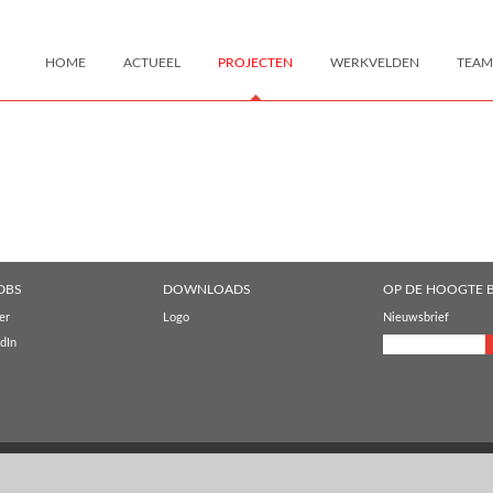
HOME
ACTUEEL
PROJECTEN
WERKVELDEN
TEAM
DBS
DOWNLOADS
OP DE HOOGTE B
er
Logo
Nieuwsbrief
dIn