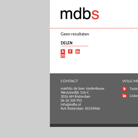
Geen resultaten
DELEN
CONTACT
VOLG M
matthijs de boer stedenbouw
Twitt
Westzeedijk 116-C
Linke
3016 AH Rotterdam
06 26 324 955
info@mdbs.nl
KvK Rotterdam: 81554966