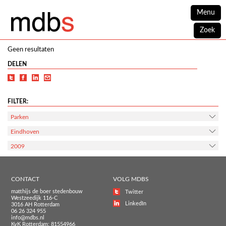
Menu
Zoek
Geen resultaten
DELEN
FILTER:
Parken
Eindhoven
2009
CONTACT
VOLG MDBS
matthijs de boer stedenbouw
Twitter
Westzeedijk 116-C
LinkedIn
3016 AH Rotterdam
06 26 324 955
info@mdbs.nl
KvK Rotterdam: 81554966