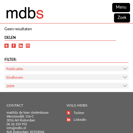
Menu
Zoek
Geen resultaten
DELEN
FILTER:
Publicaties
Eindhoven
2009
CONTACT
VOLG MDBS
matthijs de boer stedenbouw
Twitter
Westzeedijk 116-C
LinkedIn
3016 AH Rotterdam
06 26 324 955
info@mdbs.nl
KvK Rotterdam: 81554966