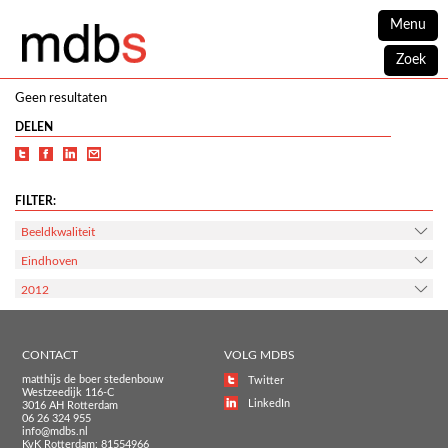
Menu
Zoek
Geen resultaten
DELEN
FILTER:
Beeldkwaliteit
Eindhoven
2012
CONTACT
VOLG MDBS
matthijs de boer stedenbouw
Twitter
Westzeedijk 116-C
LinkedIn
3016 AH Rotterdam
06 26 324 955
info@mdbs.nl
KvK Rotterdam: 81554966