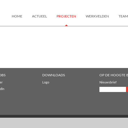
HOME
ACTUEEL
PROJECTEN
WERKVELDEN
TEAM
DBS
DOWNLOADS
OP DE HOOGTE B
er
Logo
Nieuwsbrief
dIn