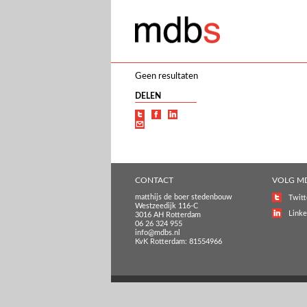
Geen resultaten
DELEN
CONTACT
VOLG M
matthijs de boer stedenbouw
Twitt
Westzeedijk 116-C
Linke
3016 AH Rotterdam
06 26 324 955
info@mdbs.nl
KvK Rotterdam: 81554966