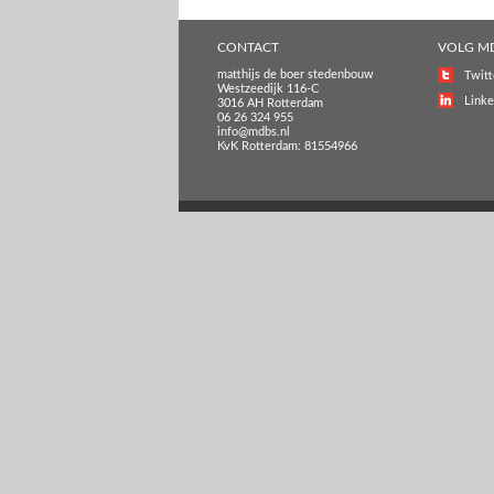
CONTACT
VOLG M
matthijs de boer stedenbouw
Twitt
Westzeedijk 116-C
Linke
3016 AH Rotterdam
06 26 324 955
info@mdbs.nl
KvK Rotterdam: 81554966