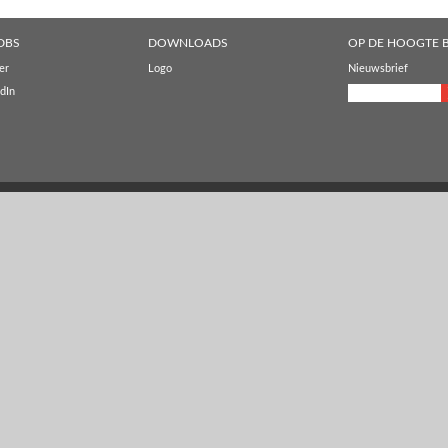
DBS
DOWNLOADS
OP DE HOOGTE B
er
Logo
Nieuwsbrief
dIn