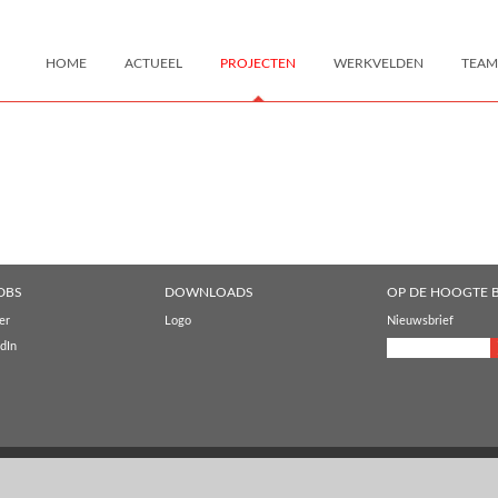
HOME
ACTUEEL
PROJECTEN
WERKVELDEN
TEAM
DBS
DOWNLOADS
OP DE HOOGTE B
er
Logo
Nieuwsbrief
dIn