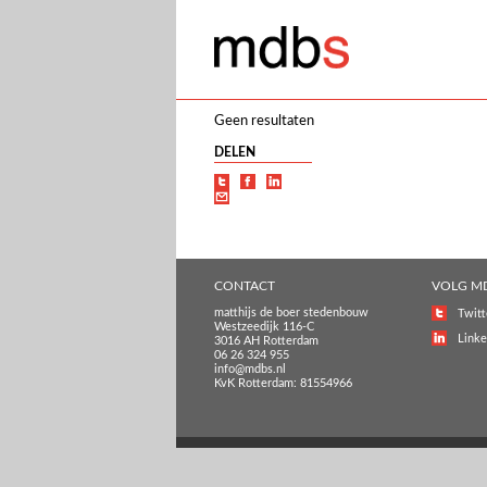
Geen resultaten
DELEN
CONTACT
VOLG M
matthijs de boer stedenbouw
Twitt
Westzeedijk 116-C
Linke
3016 AH Rotterdam
06 26 324 955
info@mdbs.nl
KvK Rotterdam: 81554966