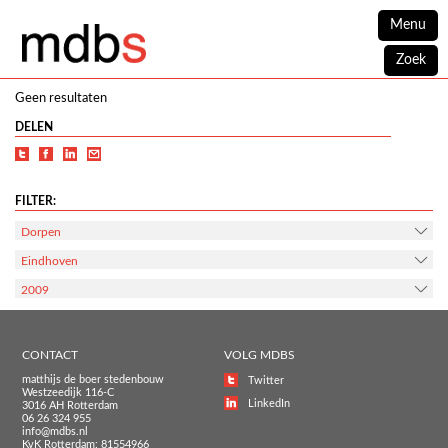
Menu
Zoek
Geen resultaten
DELEN
FILTER:
Dorpen
Eindhoven
2009
CONTACT
VOLG MDBS
matthijs de boer stedenbouw
Twitter
Westzeedijk 116-C
LinkedIn
3016 AH Rotterdam
06 26 324 955
info@mdbs.nl
KvK Rotterdam: 81554966