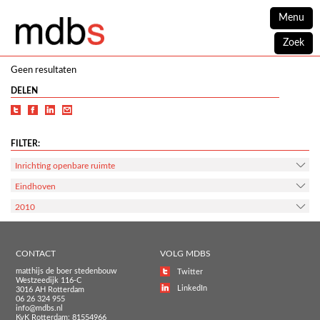
Menu
Zoek
Geen resultaten
DELEN
FILTER:
Inrichting openbare ruimte
Eindhoven
2010
CONTACT
VOLG MDBS
matthijs de boer stedenbouw
Twitter
Westzeedijk 116-C
LinkedIn
3016 AH Rotterdam
06 26 324 955
info@mdbs.nl
KvK Rotterdam: 81554966