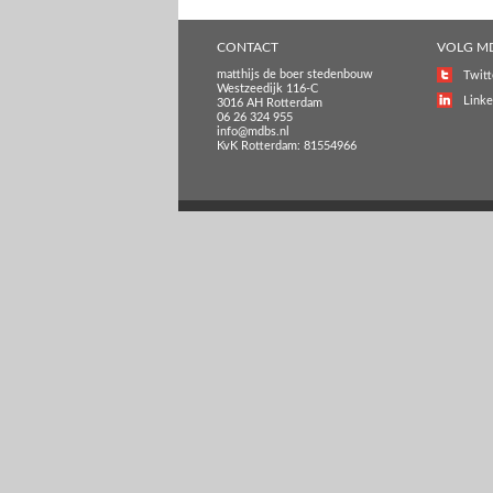
CONTACT
VOLG M
matthijs de boer stedenbouw
Twitt
Westzeedijk 116-C
Linke
3016 AH Rotterdam
06 26 324 955
info@mdbs.nl
KvK Rotterdam: 81554966