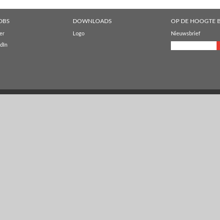
DBS
DOWNLOADS
OP DE HOOGTE B
er
Logo
Nieuwsbrief
dIn