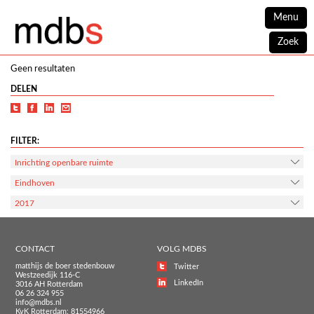
Menu
Zoek
Geen resultaten
DELEN
FILTER:
Inrichting openbare ruimte
Eindhoven
2017
CONTACT
VOLG MDBS
matthijs de boer stedenbouw
Twitter
Westzeedijk 116-C
LinkedIn
3016 AH Rotterdam
06 26 324 955
info@mdbs.nl
KvK Rotterdam: 81554966