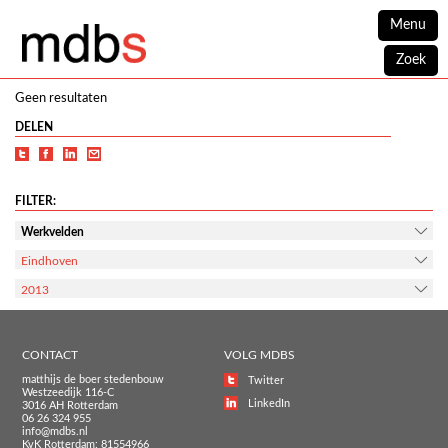
Menu
Zoek
Geen resultaten
DELEN
FILTER:
Werkvelden
Eindhoven
2013
CONTACT
VOLG MDBS
matthijs de boer stedenbouw
Twitter
Westzeedijk 116-C
LinkedIn
3016 AH Rotterdam
06 26 324 955
info@mdbs.nl
KvK Rotterdam: 81554966