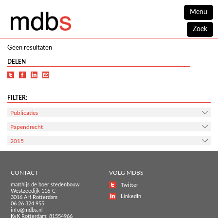
Menu
Zoek
Geen resultaten
DELEN
FILTER:
Publicaties
Papendrecht
2015
CONTACT
VOLG MDBS
matthijs de boer stedenbouw
Twitter
Westzeedijk 116-C
LinkedIn
3016 AH Rotterdam
06 26 324 955
info@mdbs.nl
KvK Rotterdam: 81554966