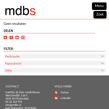
Menu
Zoek
Geen resultaten
DELEN
FILTER:
Participatie
Papendrecht
2006
CONTACT
VOLG MDBS
matthijs de boer stedenbouw
Twitter
Westzeedijk 116-C
LinkedIn
3016 AH Rotterdam
06 26 324 955
info@mdbs.nl
KvK Rotterdam: 81554966