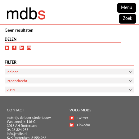
Menu
Zoek
Geen resultaten
DELEN
FILTER:
Pleinen
Papendrecht
2011
CONTACT
VOLG MDBS
matthijs de boer stedenbouw
Twitter
Westzeedijk 116-C
LinkedIn
3016 AH Rotterdam
06 26 324 955
info@mdbs.nl
KvK Rotterdam: 81554966