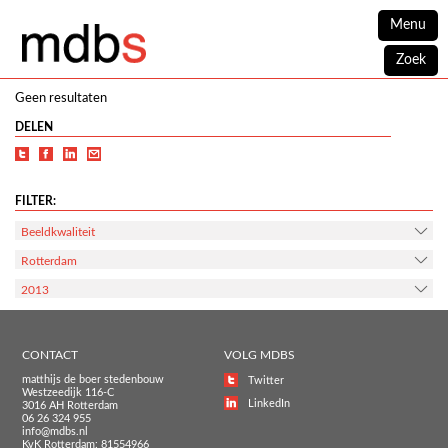
Menu
Zoek
Geen resultaten
DELEN
FILTER:
Beeldkwaliteit
Rotterdam
2013
CONTACT
VOLG MDBS
matthijs de boer stedenbouw
Twitter
Westzeedijk 116-C
LinkedIn
3016 AH Rotterdam
06 26 324 955
info@mdbs.nl
KvK Rotterdam: 81554966