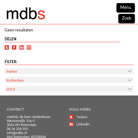
Menu
Zoek
Geen resultaten
DELEN
FILTER:
Parken
Rotterdam
2013
CONTACT
VOLG MDBS
matthijs de boer stedenbouw
Twitter
Westzeedijk 116-C
LinkedIn
3016 AH Rotterdam
06 26 324 955
info@mdbs.nl
KvK Rotterdam: 81554966