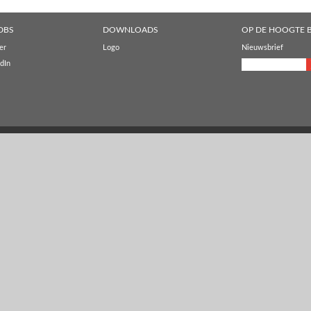
DBS
DOWNLOADS
OP DE HOOGTE B
er
Logo
Nieuwsbrief
dIn