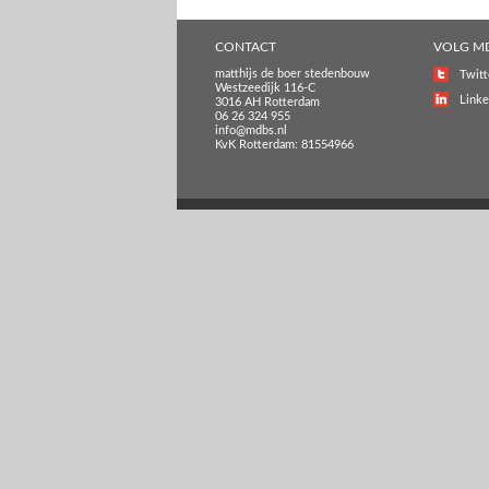
CONTACT
VOLG M
matthijs de boer stedenbouw
Twitt
Westzeedijk 116-C
Linke
3016 AH Rotterdam
06 26 324 955
info@mdbs.nl
KvK Rotterdam: 81554966