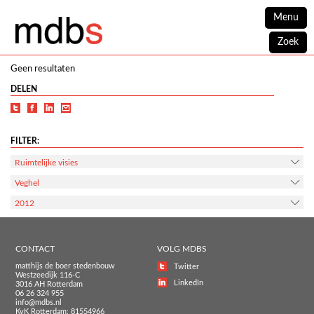
Menu
Zoek
Geen resultaten
DELEN
FILTER:
Ruimtelijke visies
Veghel
2012
CONTACT
VOLG MDBS
matthijs de boer stedenbouw
Twitter
Westzeedijk 116-C
LinkedIn
3016 AH Rotterdam
06 26 324 955
info@mdbs.nl
KvK Rotterdam: 81554966